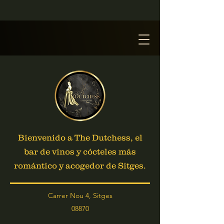
Bienvenido a The Dutchess, el
bar de vinos y cócteles más
romántico y acogedor de Sitges.
Carrer Nou 4, Sitges
08870