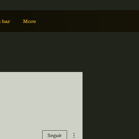
u bar
More
Más acciones
Seguir