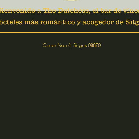
ienvenido a The Dutchess, el bar de vino
ócteles más romántico y acogedor de Sitg
Carrer Nou 4, Sitges 08870