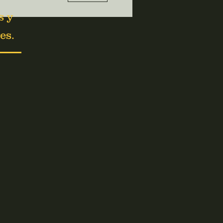
s y
es.